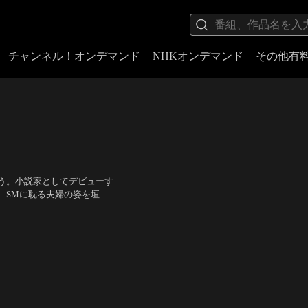
チャンネル！オンデマンド
NHKオンデマンド
その他有
う。小説家としてデビューす
、SMに耽る夫婦の姿を垣間
と快楽、そして失われた情念
山崎真実、吉岡睦雄、佐藤真
恩師の死をきっかけに…。