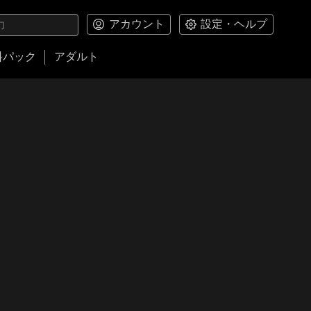
アカウント
設定・ヘルプ
料パック
アダルト