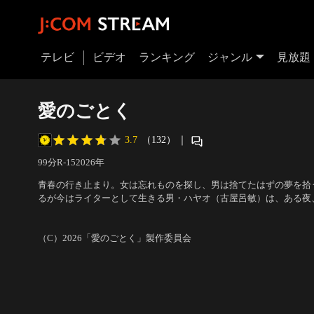
テレビ
ビデオ
ランキング
ジャンル
見放題
愛のごとく
3.7
（132）
｜
99分
R-15
2026
年
青春の行き止まり。女は忘れものを探し、男は捨てたはずの夢を拾
るが今はライターとして生きる男・ハヤオ（古屋呂敏）は、ある夜
見る。夫に束縛される妻がこちらを見てほほ笑むその光景は、背徳
出演：古屋呂敏、宮森玲実、蒼田太志朗、窪田 翔、たなかさと、
の象徴として、ハヤオの心に深く刻まれる。そんな中、大学時代の
澄、芳本美代子
／
監督：井土紀州
（C）2026「愛のごとく」製作委員会