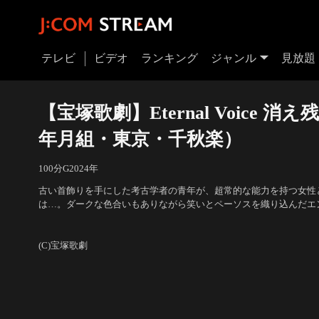
テレビ
ビデオ
ランキング
ジャンル
見放題
【宝塚歌劇】Eternal Voice 消え
年月組・東京・千秋楽）
100分
G
2024
年
古い首飾りを手にした考古学者の青年が、超常的な能力を持つ女性
は…。ダークな色合いもありながら笑いとペーソスを織り込んだエ
ミュージカル作品。
出演：月城かなと、海乃美月、鳳月杏 他
／
作・演出：正塚晴彦
(C)宝塚歌劇