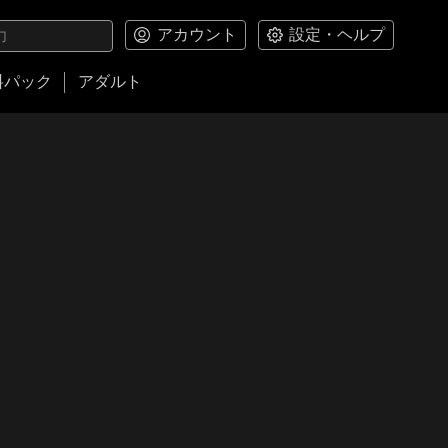
アカウント
設定・ヘルプ
料パック
アダルト