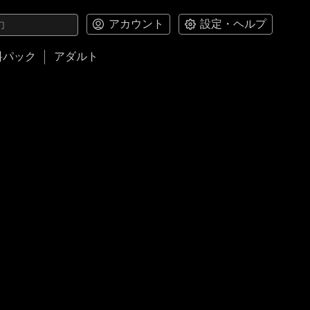
アカウント
設定・ヘルプ
料パック
アダルト