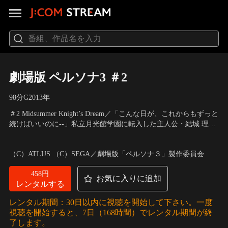
劇場版 ペルソナ3 ＃2
98分
G
2013
年
＃2 Midsummer Knight’s Dream／「こんな日が、これからもずっと
続けばいいのに--」私立月光館学園に転入した主人公・結城 理
は、異形の怪物「シャドウ」の襲撃をきっかけに、「ペルソナ」
声の出演：石田 彰（結城 理）、豊口めぐみ（岳羽ゆかり）、鳥
の力に覚醒し、同じペルソナ使いたちで構成された特別課外活動
海浩輔（伊織順平）、田中理恵（桐条美鶴）、緑川 光（真田明
（C）ATLUS （C）SEGA／劇場版「ペルソナ３」製作委員会
部へと引き入れられる。最初は流されるままに行動していた理だ
彦） 他
ったが、「影時間」の謎を…。
458円
お気に入りに追加
レンタルする
レンタル期間：30日以内に視聴を開始して下さい。一度
視聴を開始すると、7日（168時間）でレンタル期間が終
了します。