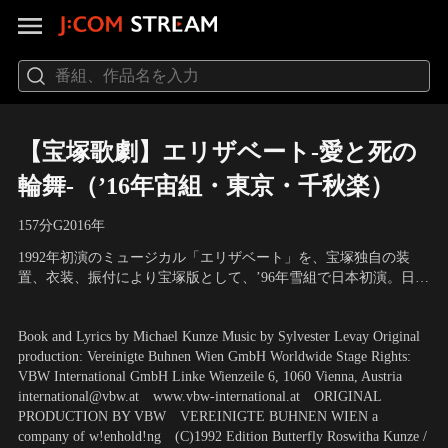
【宝塚歌劇】エリザベート-愛と死の
輪舞-（’16年宙組・東京・千秋楽）
157分
G
2016
年
1992年初演のミュージカル「エリザベート」を、宝塚独自の装
置、衣装、振付により宝塚版として、’96年雪組で日本初演。日本
初演から20周年という不朽の名作に新たな歴史を刻む記念の公
出演：朝夏まなと、実咲凜音、真風涼帆 他
演。 脚本・歌詞：ミヒャエル・クンツェ／音楽：シルヴェスタ
Book and Lyrics by Michael Kunze Music by Sylvester Levay Original
ー・リーヴァイ／オリジナル・プロダクション：ウィーン劇場協
production: Vereinigte Buhnen Wien GmbH Worldwide Stage Rights:
会／潤色・演出：小池修一郎／演出：小柳奈穂子
VBW International GmbH Linke Wienzeile 6, 1060 Vienna, Austria
international@vbw.at www.vbw-international.at ORIGINAL
PRODUCTION BY VBW VEREINIGTE BUHNEN WIEN a
company of w!enhold!ng (C)1992 Edition Butterfly Roswitha Kunze /