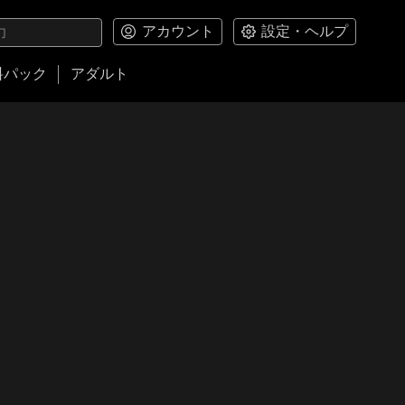
アカウント
設定・ヘルプ
料パック
アダルト