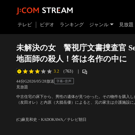
テレビ
ビデオ
ランキング
ジャンル
見放題
未解決の女 警視庁文書捜査官 Sea
地面師の殺人！答は名作の中に
3.2
（763）
｜
44分
G
2026/05/28放送
字幕+音声
見放題
中古住宅の床下から、男性の遺体が見つかった。その物件を購入し
（友田オレ）と内原（大朏岳優）によると、元の家主は介護施設に
く演劇を研究していると話す娘と、2日前に売買契約を交わしたば
出演：鈴木京香、黒島結菜、宮世琉弥、山内圭哉、武田玲奈、草川直弥、
太、皆川猿時、遠藤憲一、沢村一樹、矢島健一、奥貫薫、神尾佑、
牧そら、友田オレ、大朏岳優
(C)麻見和史・KADOKAWA／テレビ朝日