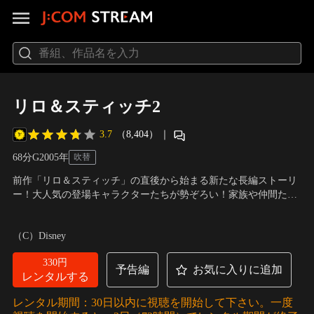
リロ＆スティッチ2
3.7
（8,404）
｜
68分
G
2005
年
吹替
前作「リロ＆スティッチ」の直後から始まる新たな長編ストーリ
ー！大人気の登場キャラクターたちが勢ぞろい！家族や仲間たち
との絆の大切さを伝える、愉快で心あたたまる大冒険物語です！
声の出演：田畑智子（ナニ）、山寺宏一（スティッチ） ほか
／
監
スティッチに異変が！？リロとスティッチに起こった新たな大事
督：トニー・レオンディス、マイケル・ラバシュ
（C）Disney
件！！
330円
予告編
お気に入りに追加
レンタルする
レンタル期間：30日以内に視聴を開始して下さい。一度