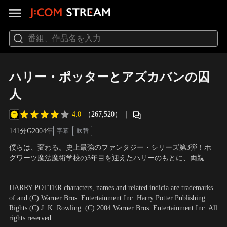
ハリー・ポッターとアズカバンの囚
人
4.0
（267,520）
｜
141分
G
2004
年
字幕
吹替
僕らは、変わる。史上最強のファンタジー・シリーズ第3弾！ホ
グワーツ魔法魔術学校の3年目を迎えたハリーのもとに、両親の
死に関わったとされる囚人シリウス・ブラックが、アズカバンの
出演：ダニエル・ラドクリフ、ルパート・グリント、エマ・ワト
監獄を脱獄し、ハリーに近づこうとしているという知らせが入
ソン ほか
／
監督：アルフォンソ・キュアロン
HARRY POTTER characters, names and related indicia are trademarks
る…。
of and (C) Warner Bros. Entertainment Inc. Harry Potter Publishing
Rights (C) J. K. Rowling. (C) 2004 Warner Bros. Entertainment Inc. All
rights reserved.