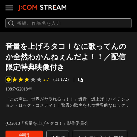
音量を上げろタコ！なに歌ってんの
か全然わかんねぇんだよ！！／配信
限定特典映像付き
2.7
（11,172）
｜
108分
G
2018
年
「この声に、世界がヤラれるっ！！」爆音！爆上げ！ハイテンシ
ョン・ロック・コメディ！！驚異の歌声をもつ世界的なロックス
ター・シン（阿部サダヲ）と、声が小さすぎるストリートミュー
出演：阿部サダヲ、吉岡里帆、千葉雄大、麻生久美子、小垰英
ジシャン・ふうか（吉岡里帆）。偶然ふうかはシンの歌声が“声帯
二、ふせえり、田中哲司、松尾スズキ
／
監督：三木聡
(C)2018「音量を上げろタコ！」製作委員会
ドーピング”によるものという秘密を知ってしまう。やがて、シン
の歌声をめぐり、2人は謎の組織から追われるはめに…。
440円