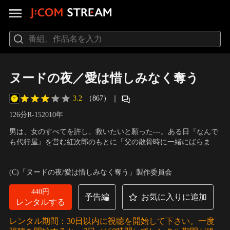
ヌードの夜／愛は惜しみなく奪う
3.2
（867）
｜
126分
R-15
2010
年
男は、女のすべてを許し、救いたいと願った---。ある日『なんで
も代行屋』を営む紅次郎のもとに「父の散骨時に一緒にばらまい
てしまった形見のロレックスを探して」という依頼。世捨て人の
出演：竹中直人、佐藤寛子、東風万智子、井上晴美、宍戸錠、大
ように生きて来た性善説男・紅次郎は、“3人の女たち”の欲望を纏
竹しのぶ
／
監督：石井隆
(C)「ヌードの夜/愛は惜しみなく奪う」製作委員会
った完全犯罪に巻き込まれてゆく。
440円
予告編
お気に入りに追加
レンタルする
レンタル期間：30日以内に視聴を開始して下さい。一度