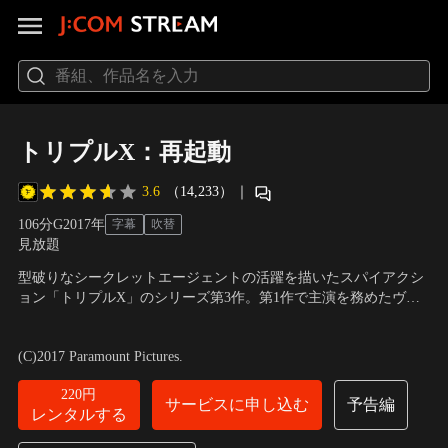
トリプルX：再起動
3.6
（14,233）
｜
106分
G
2017
年
字幕
吹替
見放題
型破りなシークレットエージェントの活躍を描いたスパイアクシ
ョン「トリプルX」のシリーズ第3作。第1作で主演を務めたヴィ
ン・ディーゼルが復帰し、主人公ザンダーを演じる。危険分子た
出演：ヴィン・ディーゼル、ドニー・イェン、ディーピカー・パ
ちの手に渡ってしまった「パンドラの箱」と呼ばれる制御不能な
ードゥコーン、クリス・ウー、ルビー・ローズ、トニー・ジャー
(C)2017 Paramount Pictures.
軍事兵器奪還のため、エクストリームスポーツ界のカリスマであ
他
／
監督：D・J・カルーソー
るザンダー・ケイジが再び国家安全保障局（NSA）に…。
220円
サービスに申し込む
予告編
レンタルする