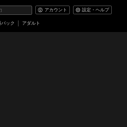
アカウント
設定・ヘルプ
料パック
アダルト