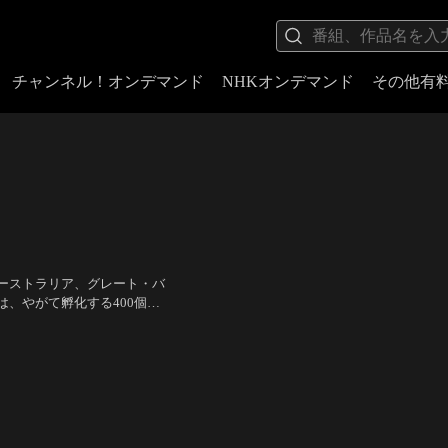
チャンネル！オンデマンド
NHKオンデマンド
その他有
ーストラリア、グレート・バ
、やがて孵化する400個の
が彼らに襲いかかり、マーリ
田寛治
／
監督：アンドリュ
“ニモ”と名づけ…。