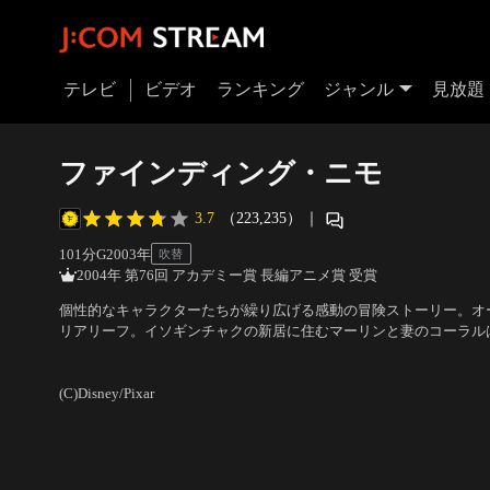
テレビ
ビデオ
ランキング
ジャンル
見放題
ファインディング・ニモ
3.7
（223,235）
｜
101分
G
2003
年
吹替
2004年 第76回 アカデミー賞 長編アニメ賞 受賞
個性的なキャラクターたちが繰り広げる感動の冒険ストーリー。オ
リアリーフ。イソギンチャクの新居に住むマーリンと妻のコーラルは
卵を守りながら幸福に浸っていた。しかし突然、凶暴なバラクーダ
声の出演：木梨憲武、室井滋、宮谷恵多、山路和弘、小山力也、津
ンとたったひとつの卵だけが残された。マーリンは生き残った子供に
ー・スタントン
(C)Disney/Pixar