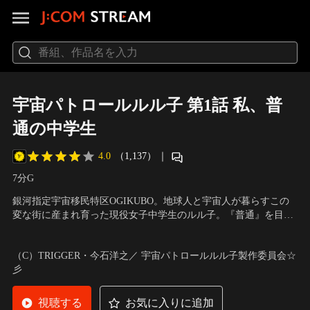
宇宙パトロールルル子 第1話 私、普
通の中学生
4.0
（1,137）
｜
7分
G
銀河指定宇宙移民特区OGIKUBO。地球人と宇宙人が暮らすこの
変な街に産まれ育った現役女子中学生のルル子。『普通』を目指
していたルル子だが、ある日の朝食から普通が崩れていく。
声の出演：M・A・O（ルル子）、榎木淳弥（ΑΩ・ノヴァ）、新
谷真弓（ミドリ）、稲田 徹（オーバージャスティス本部長） 他
（C）TRIGGER・今石洋之／ 宇宙パトロールルル子製作委員会☆
彡
視聴する
お気に入りに追加