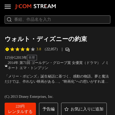
ウォルト・ディズニーの約束
3.8
（22,057）
｜
125分
G
2013
年
吹替
2014年 第71回 ゴールデン・グローブ賞 女優賞（ドラマ） ノミ
ネート エマ・トンプソン
「メリー・ポピンズ」誕生秘話に基づく、感動の物語。夢と魔法
だけでは、作れない映画がある…。“映画化”への想いがすれ違
う、原作者である女流作家P.L.トラヴァースと、ウォルト・ディ
出演：エマ・トンプソン、トム・ハンクス、ポール・ジアマッテ
ズニーが交わした、ある“1つの約束”とは…？2度のオスカーに輝
ィ、ジェイソン・シュワルツマン ほか
／
監督：ジョン・リー・ハ
(C) 2013 Disney Enterprises, Inc.
くトム・ハンクス＆エマ・トンプソン競演で贈る感動のドラマ！
ンコック
220円
予告編
お気に入りに追加
レンタルする