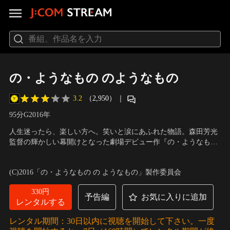
の・ようなもの のようなもの
3.2
（2,950）
｜
95分
G
2016
年
人生迷ったら、楽しい方へ。笑いと涙にあふれた物語。森田芳光
監督の輝かしい幕開けとなった劇場デビュー作『の・ようなも
の』の、35年後を描く完全オリジナルストーリー！人それぞれ違
出演：松山ケンイチ、北川景子、伊藤克信、でんでん、尾藤イサ
うけれど、みんな何かになりたくて、でもなりきれない、まさ
オ、三田佳子、ピエール瀧
／
監督：杉山泰一／原案：森田芳光
(C)2016「の・ようなもの の ようなもの」製作委員会
に“の・ようなもの”たちだらけの現代。オマージュを超えた、新
しい「青春映画」がここに誕生！
330円
予告編
お気に入りに追加
レンタルする
レンタル期間：30日以内に視聴を開始して下さい。一度