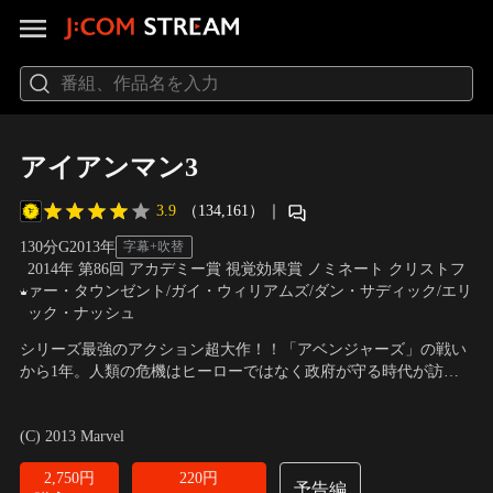
アイアンマン3
3.9
（134,161）
｜
130分
G
2013
年
字幕+吹替
2014年 第86回 アカデミー賞 視覚効果賞 ノミネート クリストフ
ァー・タウンゼント/ガイ・ウィリアムズ/ダン・サディック/エリ
ック・ナッシュ
シリーズ最強のアクション超大作！！「アベンジャーズ」の戦い
から1年。人類の危機はヒーローではなく政府が守る時代が訪れ
ようとしていた。一方、トニー・スタークは見えざる敵の脅威に
出演：ロバート・ダウニーJr.、グウィネス・パルトロウ、ドン・
おびえ、一心不乱にパワードスーツの開発をしていたが、世界転
チードル、ガイ・ピアース ほか
／
監督：シェーン・ブラック
(C) 2013 Marvel
覆を企む謎の男に全てを奪われてしまう…。愛するものを救うた
め、アイアンマン“最後”にして“最大”の戦いがはじまる！
2,750円
220円
予告編