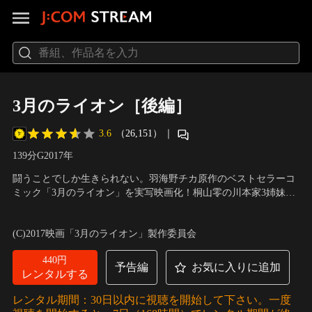
3月のライオン［後編］
3.6
（26,151）
｜
139分
G
2017
年
闘うことでしか生きられない。羽海野チカ原作のベストセラーコ
ミック「3月のライオン」を実写映画化！桐山零の川本家3姉妹と
の出会いから1年、今年も獅子王戦トーナメントが始まったが、
出演：神木隆之介、有村架純、倉科カナ、染谷将太、清原果耶、
最高峰を目指す棋士たちに様々な試練が降りかかる。強くならな
佐々木蔵之介、加瀬亮 他
／
原作：羽海野チカ／監督：大友啓史
(C)2017映画「3月のライオン」製作委員会
ければ大切な人たちは守れない--。
440円
予告編
お気に入りに追加
レンタルする
レンタル期間：30日以内に視聴を開始して下さい。一度