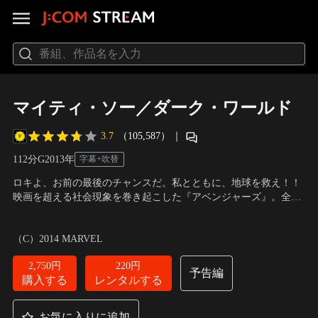
マイティ・ソー／ダーク・ワールド
3.7
（105,587）
｜
112分
G
2013
年
字幕+吹替
ロキよ、お前の最後のチャンスだ。私とともに、地球を救え！！
映画を超える社会現象を巻き起こした『アベンジャーズ』。全世
界で空前の大ヒットを記録した『アイアンマン3』に続く “アベン
出演：クリス・ヘムズワース、ナタリー・ポートマン、トム・ヒ
ジャーズ・プロジェクト”最新作！それが、アベンジャーズ最強の
ドルストン、アンソニー・ホプキンス、浅野忠信 他
／
監督：アラ
（C）2014 MARVEL
男・ソーとその弟にして宿敵・ロキの壮絶な戦いを描いたアクシ
ン・テイラー
ョン超大作『マイティ・ソー／ダーク・ワールド』！
2,750円
220円
予告編
購入する
レンタルする
お気に入りに追加