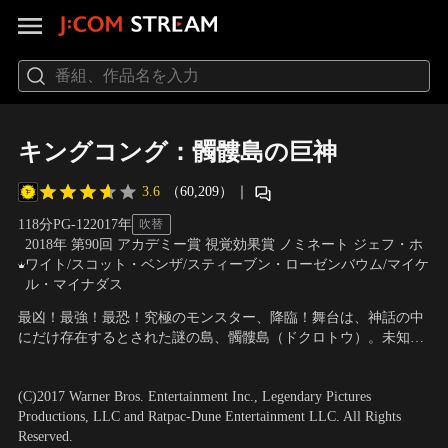
キングコング：髑髏島の巨神
3.6
（60,209）
｜
118分
PG-12
2017
年
吹替
2018年 第90回 アカデミー賞 視覚効果賞 ノミネート ジェフ・ホ
ワイト/スコット・ベンザ/スティーブン・ローゼンバウム/マイケ
ル・マイナダス
最凶！最強！最恐！究極のモンスター、降臨！舞台は、神話の中
にだけ存在するとされた謎の島、髑髏島（ドクロトウ）。未知の
生物を求め調査遠征隊が潜入するが、島に着くやいなや、状況は
出演：トム・ヒドルストン、サミュエル・L・ジャクソン、ジョ
一変する。島の至るところに、骸骨が散らばり、そして岩壁には
ン・グッドマン 他
／
監督：ジョーダン・ヴォート＝ロバーツ
(C)2017 Warner Bros. Entertainment Inc., Legendary Pictures
血塗られた巨大な手跡。そこは人が決して足を踏み入れてはいけ
Productions, LLC and Ratpac-Dune Entertainment LLC. All Rights
ない場所だった…。
Reserved.