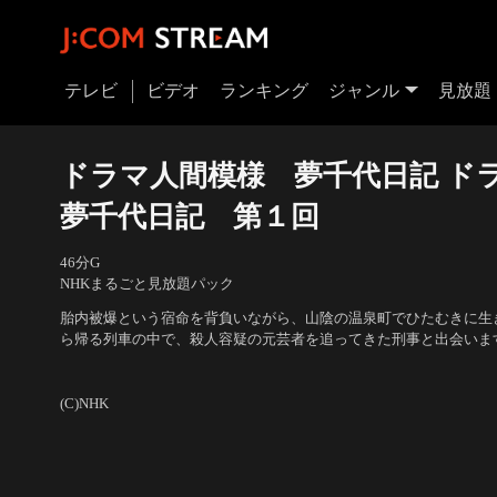
テレビ
ビデオ
ランキング
ジャンル
見放題
ドラマ人間模様 夢千代日記 
夢千代日記 第１回
46分
G
NHKまるごと見放題パック
胎内被爆という宿命を背負いながら、山陰の温泉町でひたむきに生
ら帰る列車の中で、殺人容疑の元芸者を追ってきた刑事と出会いま
出演者：吉永小百合、秋吉久美子、中条静夫、樹木希林、夏川静枝
／
原作・脚本：早坂暁／音楽：武満徹
(C)NHK