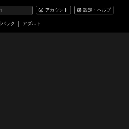
アカウント
設定・ヘルプ
料パック
アダルト