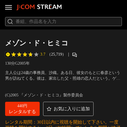
メゾン・ド・ヒミコ
3.7
（25,719）
｜
130分
G
2005
年
主人公は24歳の事務員、沙織。ある日、彼女のもとに春彦という
男が訪ねてくる。彼は、家出した父・照雄の恋人だという。ゲイ
バーのママだった照雄は、今はゲイ用老人ホームを運営してい
出演：柴咲コウ、オダギリジョー
／
監督：犬童一心
た。春彦は沙織に、ホームを手伝わないかと誘うが…。ゲイたち
(C)2005 『メゾン・ド・ヒミコ』製作委員会
の人間模様を優しく描いた感動ドラマ。
440円
お気に入りに追加
レンタルする
レンタル期間：30日以内に視聴を開始して下さい。一度