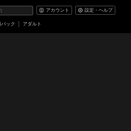
アカウント
設定・ヘルプ
料パック
アダルト