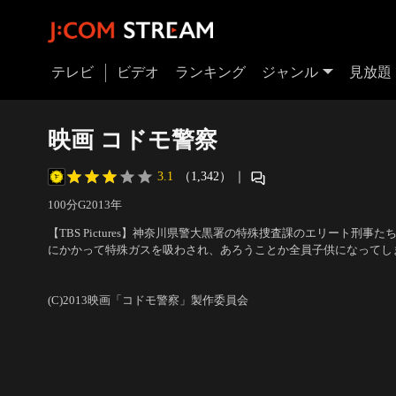
テレビ
ビデオ
ランキング
ジャンル
見放題
映画 コドモ警察
3.1
（1,342）
｜
100分
G
2013
年
【TBS Pictures】神奈川県警大黒署の特殊捜査課のエリート刑事
にかかって特殊ガスを吸わされ、あろうことか全員子供になってし
はじめとする刑事たちは、レッドヴィーナスを逮捕するためにコド
出演：鈴木福、勝地涼、マリウス葉（Sexy Zone）、本田望結、
た。そんな折、来日するカゾキスタン大統領の暗殺予告がレッドヴ
典（友情出演） 他
／
監督：福田雄一
(C)2013映画「コドモ警察」製作委員会