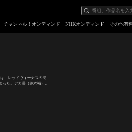
チャンネル！オンデマンド
NHKオンデマンド
その他有
たちは、レッドヴィーナスの罠
まった。デカ長（鈴木福）を
モの姿のまま捜査を続けてい
吉瀬美智子、北乃きい、山本裕
ィーナスから届く。