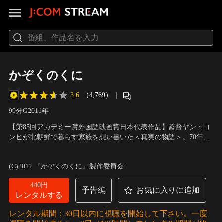
かぞくのくに
3.6
（4,769）
｜
99分
G
2011
年
【第85回アカデミー賞外国語映画賞日本代表作品】監督ヤン・ヨ
ンヒが北朝鮮で暮らす家族を想い書いた＜真実の物語＞。70年代
北朝鮮へ渡った兄と、生まれたときから自由に生きてきた妹、そ
出演：安藤サクラ、井浦新、ヤン・イクチュン、津嘉山正種、宮
して兄をかの地に送った両親。その兄が病気治療のため一時帰国
崎美子
／
監督：ヤン・ヨンヒ
(C)2011 『かぞくのくに』製作委員会
をする。25年ぶりの日本での再会を喜ぶ一家。ところが、治療も
終わっていないにも関わらず兄は突然の帰国命令を受ける。
440円
予告編
お気に入りに追加
レンタルする
レンタル期間：30日以内に視聴を開始して下さい。一度