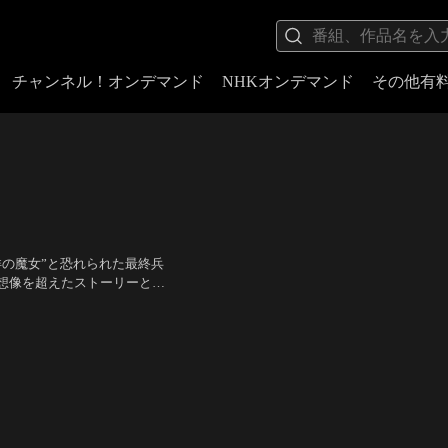
チャンネル！オンデマンド
NHKオンデマンド
その他有
の魔女”と恐れられた最終兵
想像を超えたストーリーと驚
げられる。リアリズムを踏ま
ー・エンタテインメント超大