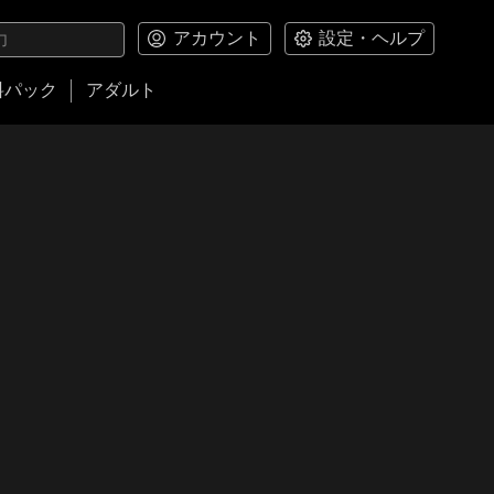
アカウント
設定・ヘルプ
料パック
アダルト