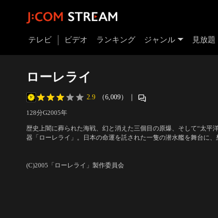
テレビ
ビデオ
ランキング
ジャンル
見放題
ローレライ
2.9
（6,009）
｜
128分
G
2005
年
歴史上闇に葬られた海戦、幻と消えた三個目の原爆、そして“太平洋
器「ローレライ」。日本の命運を託された一隻の潜水艦を舞台に、
愕のビジュアル、ダイナミックな活劇と重厚な人間ドラマが繰り広
出演：役所広司、妻夫木聡、柳葉敏郎
／
監督：樋口真嗣
えつつ、「希望」をテーマにした空前のアクション・アドベンチャ
作。
(C)2005「ローレライ」製作委員会