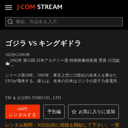
ゴジラ VS キングギドラ
102分
G
1991
年
1992年 第15回 日本アカデミー賞 特殊映像技術賞 受賞 川北紘
一
シリーズ第18作。1992年、東京上空に23世紀の未来人を乗せた
UFOが飛来する。彼らは、未来の日本はゴジラの原子力発電所破
壊による核汚染により死滅するので、歴史を修正し日本人を救う
出演：中川安奈、豊原功補、小高恵美、土屋嘉男
／
監督：大森一
ために来た、と告げる。日本政府は、恐竜がゴジラと化す前の時
樹
TM ＆ (C)1991 TOHO CO., LTD.
代にタイムワープして、ゴジラの存在を歴史から消滅させようと
する。作戦は成功したかに見えたが…。
440円
予告編
お気に入りに追加
レンタルする
レンタル期間：30日以内に視聴を開始して下さい。一度