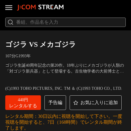
ゴジラ VS メカゴジラ
107分
G
1993
年
ゴジラ生誕40周年記念の第20作。18年ぶりにメカゴジラが人類の
「対ゴジラ新兵器」として登場する。古生物学者の大前博士と助
手の五条梓はアドノア島で謎の卵を目にするが、そこに怪獣ラド
出演：高嶋政宏、佐野量子、小高恵美、原田大二郎
／
監督：大河
ンが襲来。続いてゴジラも出現し、ラドンとの戦いが繰り広げら
原孝夫
(C)1993 TOHO PICTURES, INC. TM ＆ (C)1993 TOHO CO., LTD.
れた。そして、日本に運ばれたその卵からベビーゴジラが誕生す
る。ベビーゴジラを追って上陸を果たすゴジラ。
440円
予告編
お気に入りに追加
レンタルする
レンタル期間：30日以内に視聴を開始して下さい。一度
視聴を開始すると、7日（168時間）でレンタル期間が終
了します。