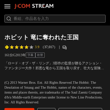
ホビット 竜に奪われた王国
3.9
（37,017）
｜
161分
G
2013
年
字幕
吹替
「ロード・オブ・ザ・リング」3部作の監督が贈るアクション・
ファンタジー大作！邪悪な竜から王国を取り戻す、壮大な冒険の
旅が始まる！小さくて臆病なホビット族のビルボ・バギンズと、
出演：イアン・マッケラン、マーティン・フリーマン、リチャー
勇敢なるドワーフの一行。ドワーフ王国を取り戻すため危険な旅
ド・アーミティッジ、オーランド・ブルーム ほか
／
監督：ピータ
(C) 2013 Warner Bros. Ent. All Rights Reserved.The Hobbit: The
に乗り出すことになる。王国を奪ったのは、一頭の竜＜スマウグ
ー・ジャクソン
Desolation of Smaug and The Hobbit, names of the characters, events,
＞。果たして彼らは王国を取り戻すことが出来るのか…？
items and places therein, are trademarks of The Saul Zaentz Company
d/b/a Middle-earth Enterprises under license to New Line Productions,
Inc. All Rights Reserved.