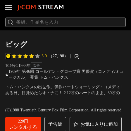
ビッグ
3.9
（27,198）
｜
104分
G
1988
年
吹替
1989年 第46回 ゴールデン・グローブ賞 男優賞（コメディ/ミュ
ージカル） 受賞 トム・ハンクス
トム・ハンクスの出世作。傑作ハートウォーミング・コメディ！
ある日、目覚めたらオトナに！？12才のハートのまま、30才のボ
ディで未知の世界に放り出されたジョッシュ。そう、全ては遊園
出演：トム・ハンクス、エリザベス・パーキンス、ロバート・ロ
地の不思議マシーン“ミステリー・ゾルダー”から始まった…。
ッジア
／
監督：ペニー・マーシャル
(C)1988 Twentieth Century Fox Film Corporation. All rights reserved.
220円
予告編
お気に入りに追加
レンタルする