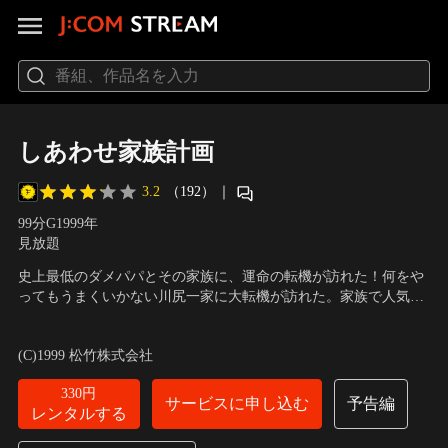
しあわせ家族計画
3.2
（192）
｜
99分
G
1999
年
見放題
史上最低のダメパパとその家族に、運命の転機が訪れた！何をや
ってもうまくいかない川尻一家に大転機が訪れた。家族で人気TV
番組に出演することになったのだ。300万円の賞品を賭けて、番
出演：三浦友和、渡辺えり子、片岡鶴太郎、名取裕子、平山綾、
組の“宿題”に挑戦するハメになる父親。それは、ピアノで「ホー
佐々木和徳
／
監督：阿部勉
(C)1999 松竹株式会社
ム・スイート・ホーム」（「植生の宿」）を完奏すること。タイ
ム・リミットは一週間！
330円
サービスに申し込む
予告編
レンタルする