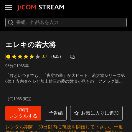
エレキの若大将
3.7
（625）
｜
93分
G
1965
年
「君といつまでも」「夜空の星」が大ヒット、若大将シリーズ第
6弾！寺内タケシと加山雄三の夢の競演が見もの！アメラグ部の
次期キャプテンに任命された若大将・田沼のお祝い会の帰りに、
出演：加山雄三、星由里子、田中邦衛、江原達怡
／
監督：岩内克
青大将・石山（田中）が交通事故を起こしてしまう。事故の被害
己
（C)1965 東宝
者である澄子（星）にお詫びをするため、澄子が勤める楽器店を
訪ねるが…。
330円
予告編
お気に入りに追加
レンタルする
レンタル期間：30日以内に視聴を開始して下さい。一度