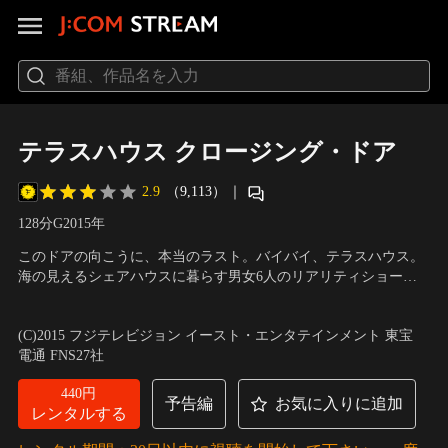
テラスハウス クロージング・ドア
2.9
（9,113）
｜
128分
G
2015
年
このドアの向こうに、本当のラスト。バイバイ、テラスハウス。
海の見えるシェアハウスに暮らす男女6人のリアリティショー
「テラスハウス」。番組のラストシーンは、最初から最後までテ
出演：菅谷哲也、島袋聖南 他
／
監督：前田真人
ラスハウスに住み続けた菅谷哲也（てっちゃん）が、家の扉を開
(C)2015 フジテレビジョン イースト・エンタテインメント 東宝
けたところまででした。 しかしあの日、あの扉の向こうには、本
電通 FNS27社
当の＜ラスト＞へと続く新たな日々が待っていました。
440円
予告編
お気に入りに追加
レンタルする