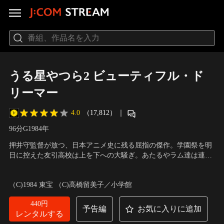
うる星やつら2 ビューティフル・ド
リーマー
4.0
（17,812）
｜
96分
G
1984
年
押井守監督が放つ、日本アニメ史に残る屈指の傑作。学園祭を明
日に控えた友引高校は上を下への大騒ぎ。あたるやラム達は連日
学校に泊まり込み、学園祭の準備に大忙しだった。ある時、身近
声の出演：平野文、古川登志夫、神谷明、島津冴子
／
監督：押井
な人々が姿を消し始め、町には異常事態が次々発生。真相究明委
守
（C)1984 東宝 （C)高橋留美子／小学館
員会を結成したあたる達が、面堂のハリアーに乗り込み宇宙から
町を見下ろすと…！
440円
予告編
お気に入りに追加
レンタルする