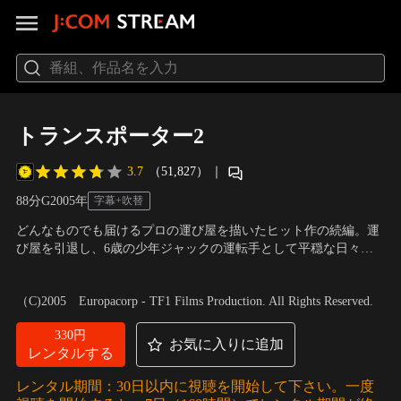
トランスポーター2
3.7
（51,827）
｜
88分
G
2005
年
字幕+吹替
どんなものでも届けるプロの運び屋を描いたヒット作の続編。運
び屋を引退し、6歳の少年ジャックの運転手として平穏な日々を
送っていたフランク。だがある時、ジャックが女殺し屋に誘拐さ
出演：ジェイソン・ステイサム、アレッサンドロ・ガスマン
／
監
れる。フランクは敵の目的もわからぬまま、単身敵のアジトに乗
督：ルイ・レテリエ
（C)2005 Europacorp - TF1 Films Production. All Rights Reserved.
り込むのだった。猛スピードでのカー・チェイスは必見。
330円
お気に入りに追加
レンタルする
レンタル期間：30日以内に視聴を開始して下さい。一度