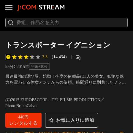
トランスポーター イグニション
3.3
（14,434）
｜
95分
G
2015
年
字幕+吹替
最速最強の運び屋、始動！今度の依頼品は3人の美女。妖艶な魅
力を漂わせる美女アンナからの依頼。時間通りに到着したフラン
クの愛車に乗り込んだ3人の美女。フランクに突き付けられたの
出演：エド・スクレイン、レイ・スティーブンソン、ロアン・シ
は、銃口と囚われた父親の映像。人質となった父親の身体を猛毒
ャバノル、ラシャ・ブコヴィッチ
／
監督：カミーユ・ドゥラマー
(C)2015 EUROPACORP – TF1 FILMS PRODUCTION／
が蝕み、命の期限は12時間に迫っていた。プロの運び屋のルール
レ
Photo:BrunoCalvo
に反する強制された依頼に憤慨するフランクだったが…。
440円
お気に入りに追加
レンタルする