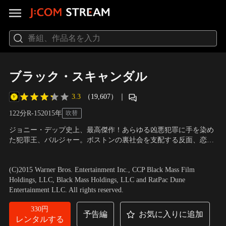
ブラック・スキャンダル
3.3
（19,607）
｜
122分
R-15
2015
年
吹替
ジョニー・デップ史上、最高傑作！あらゆる凶悪犯罪に手を染め
た犯罪王、バルジャー。ボストンの裏社会を支配する反面、恋人
や息子を愛する優しい側面も持つ。FBIの最重要指名手配犯とな
出演：ジョニー・デップ、ジョエル・エドガートン、ベネディク
り、16年間の逃亡の末に逮捕された伝説のギャングの半生を、ジ
ト・カンバーバッチ
／
監督：スコット・クーパー
(C)2015 Warner Bros. Entertainment Inc., CCP Black Mass Film
ョニー・デップがキャリア史上最高の熱演。FBI×ギャング×政治
Holdings, LLC, Black Mass Holdings, LLC and RatPac Dune
家。暴かれる！全米史上、最も黒い闇。
Entertainment LLC. All rights reserved.
330円
予告編
お気に入りに追加
レンタルする