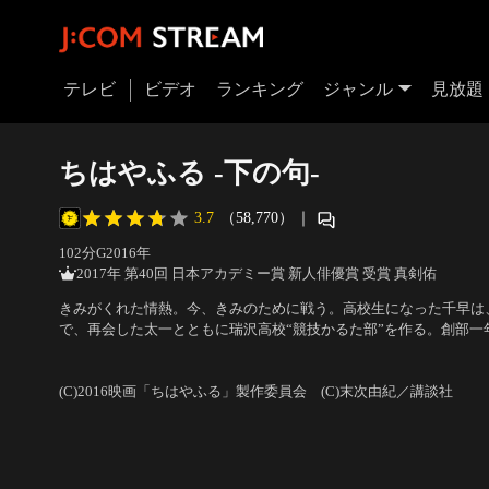
テレビ
ビデオ
ランキング
ジャンル
見放題
ちはやふる -下の句-
3.7
（58,770）
｜
102分
G
2016
年
2017年 第40回 日本アカデミー賞 新人俳優賞 受賞 真剣佑
きみがくれた情熱。今、きみのために戦う。高校生になった千早は
で、再会した太一とともに瑞沢高校“競技かるた部”を作る。創部一
と抜群のチームワークを発揮し、東京都大会優勝をなしとげた。新
出演：広瀬すず、野村周平、真剣佑、松岡茉優 他
／
監督：小泉徳宏
千早に、思わぬ新の告白「かるたはもうやらん…」。ショックを受
(C)2016映画「ちはやふる」製作委員会 (C)末次由紀／講談社