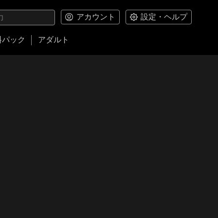
アカウント
設定・ヘルプ
料パック
アダルト