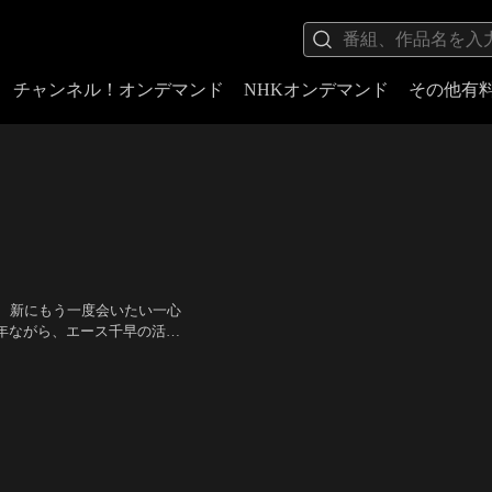
チャンネル！オンデマンド
NHKオンデマンド
その他有
、新にもう一度会いたい一心
年ながら、エース千早の活躍
に東京都大会優勝を報告する
ける千早だが…。