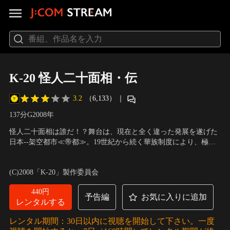
K-20 怪人二十面相・伝
3.2
（6,133）
｜
137分
G
2008
年
怪人二十面相は誰だ！？舞台は、現在と全く違った発展を遂げた
日本--架空都市≪帝都≫。19世紀から続く華族制度により、極端
な格差社会が生まれ、帝都の富の9割は、一部の特権階級--華族に
出演：金城武、松たか子、仲村トオル、國村隼、高島礼子、本郷
集中していた。そんな中、富裕層のみを狙い、次々と美術品や骨
奏多、今井悠貴、益岡徹、鹿賀丈史
／
監督：佐藤嗣麻子
(C)2008「K-20」製作委員会
董品を魔法のような手口で盗んでしまう≪怪人二十面相≫の出現
が世間を騒がせていた。人は彼を“K-20”と呼ぶ…。
440円
予告編
お気に入りに追加
レンタルする
レンタル期間：30日以内に視聴を開始して下さい。一度