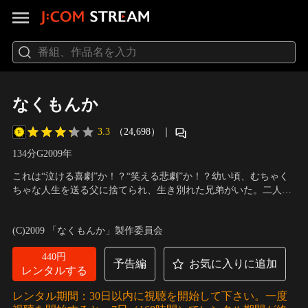
なくもんか
3.3
（24,698）
｜
134分
G
2009
年
これは“泣ける喜劇”か！？“笑える悲劇”か！？幼い頃、むちゃく
ちゃな人生を送る父に捨てられ、生き別れた兄弟がいた。二人
は、お互いの顔も名前も知らずに成長する。兄・祐太は、行列の
出演：阿部サダヲ、瑛太、竹内結子、いしだあゆみ、塚本高史、
できる超人気店「デリカの山ちゃん」の店主として東京下町・善
伊原剛志、陣内孝則
／
監督：水田伸生
(C)2009 「なくもんか」製作委員会
人通り商店街の顔に。弟・祐介は、「金城ブラザーズ」という超
売れっ子芸人になっていた。そんなある日…。
440円
予告編
お気に入りに追加
レンタルする
レンタル期間：30日以内に視聴を開始して下さい。一度