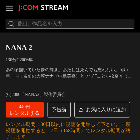
NANA 2
130分
G
2006
年
あの頃描いていた夢の輝き。あたしは死んでも忘れない。同い
年、同じ名前の大崎ナナ（中島美嘉）と“ハチ”こと小松奈々（市
川由衣）。東京での二人の共同生活は順調に進んでいた。彼氏に
出演：中島美嘉、市川由衣、玉山鉄二、姜暢雄、丸山智己、本郷
ふられたハチを励まそうとナナは彼女のあこがれるバン
奏多、成宮寛貴
／
監督：大谷健太郎
(C)2006「NANA2」製作委員会
ド“TRAPNEST（トラネス）”のタクミ（玉山鉄二）との出会いを
プレゼントする。そんな折、仕事をクビになり落ち込むハチ
440円
は…。
予告編
お気に入りに追加
レンタルする
レンタル期間：30日以内に視聴を開始して下さい。一度
視聴を開始すると、7日（168時間）でレンタル期間が終
了します。