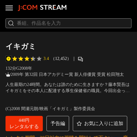
イキガミ
3.4
（12,452）
｜
132分
G
2008
年
2009年 第32回 日本アカデミー賞 新人俳優賞 受賞 松田翔太
人生最期の24時間。あなたは誰のために生きますか？藤本賢吾は
イキガミをその本人に配達する厚生保健省の職員。今回出会った
のは、ストリートミュージシャンの田辺翼、息子に届いたイキガ
出演：松田翔太、塚本高史、成海璃子、山田孝之、柄本明、劇団
ミを選挙に利用しようとする女性議員を母に持つ滝沢直樹、そし
ひとり、金井勇太、佐野和真、井川遥
／
監督：瀧本智行
(C)2008 間瀬元朗/映画「イキガミ」製作委員会
て事故で失明した妹のために角膜移植を決断する青年、飯塚さと
し。やがて藤本の心にも様々な迷いや葛藤が渦巻いていく…。
440円
予告編
お気に入りに追加
レンタルする