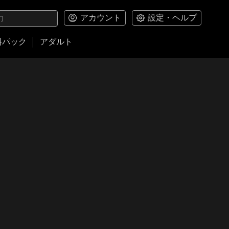
アカウント
設定・ヘルプ
料パック
アダルト