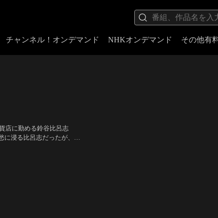
チャンネル！オンデマンド
NHKオンデマンド
その他有
百貨店に勤める鈴谷比呂志
愁に浸る比呂志だったが、そ
た20年前の自分だった。比呂
也、富岡涼、臼田あさ美、古