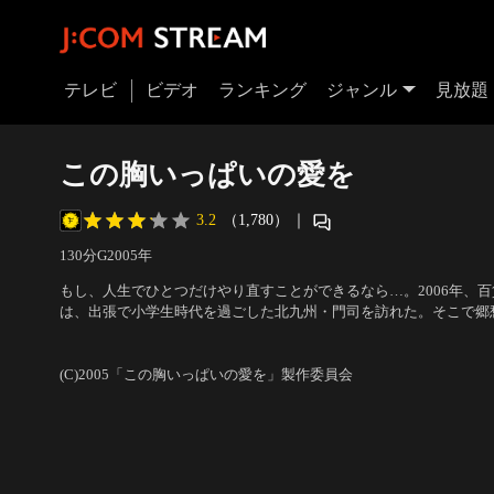
テレビ
ビデオ
ランキング
ジャンル
見放題
この胸いっぱいの愛を
3.2
（1,780）
｜
130分
G
2005
年
もし、人生でひとつだけやり直すことができるなら…。2006年、
は、出張で小学生時代を過ごした北九州・門司を訪れた。そこで郷
の時ふと一人の少年に出くわす。彼はなんと、“ヒロ”と呼ばれてい
出演：伊藤英明、ミムラ、勝地涼、宮藤官九郎、吉行和子、愛川欽
志は知らぬ間に1986年にタイムスリップしていたのだった。
手川祐子、坂口理恵、ダンカン
／
監督：塩田明彦
(C)2005「この胸いっぱいの愛を」製作委員会