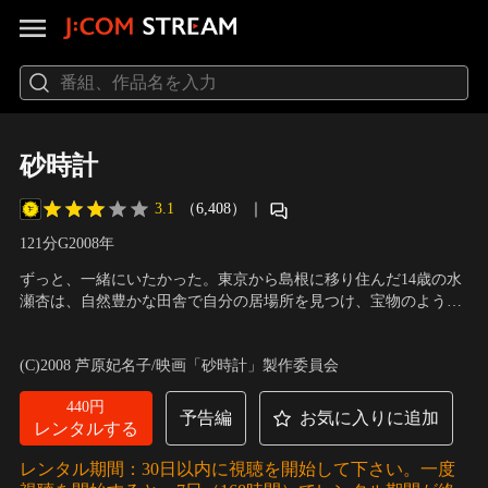
砂時計
3.1
（6,408）
｜
121分
G
2008
年
ずっと、一緒にいたかった。東京から島根に移り住んだ14歳の水
瀬杏は、自然豊かな田舎で自分の居場所を見つけ、宝物のような
初恋を経験する。それから12年後、再び運命が回り出し…。
出演：松下奈緒、夏帆、井坂俊哉、池松壮亮、藤村志保
／
監督：
佐藤信介
(C)2008 芦原妃名子/映画「砂時計」製作委員会
440円
予告編
お気に入りに追加
レンタルする
レンタル期間：30日以内に視聴を開始して下さい。一度