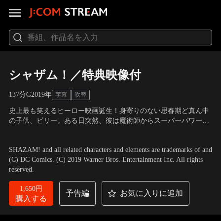
シャザム！／特典映像付
137分
G
2019
年
字幕
吹替
史上最も笑えるヒーロー映画誕生！身寄りのない思春期ど真ん中
の子供、ビリー。ある日突然、彼は魔術師からスーパーパワーを
ゲット！「シャザム！」それは、最強でサイコーな魔法の言葉！
出演：ザッカリー・リーヴァイ、アッシャー・エンジェル 他
／
監
これを唱えれば、筋肉ムッキムキ！稲妻バッキバッキ！のスーパ
督：デヴィッド・F・サンドバーグ
SHAZAM! and all related characters and elements are trademarks of and
ーヒーローに変身できるのだ！
(C) DC Comics. (C) 2019 Warner Bros. Entertainment Inc. All rights
reserved.
1,650円
予告編
お気に入りに追加
購入する