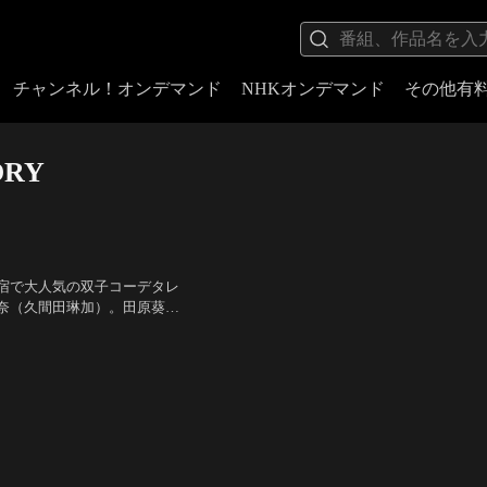
チャンネル！オンデマンド
NHKオンデマンド
その他有
ORY
宿で大人気の双子コーデタレ
奈（久間田琳加）。田原葵
向きな神全力少女。三好里奈
岡徳馬
／
監督：進藤丈広
。