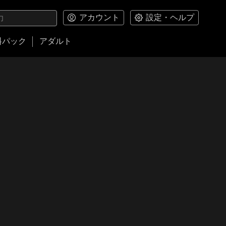
アカウント
設定・ヘルプ
料パック
アダルト