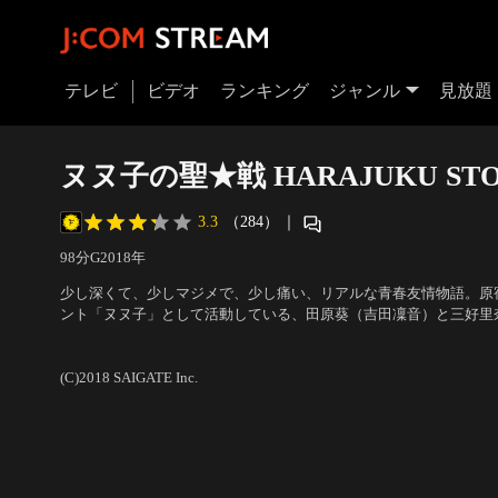
テレビ
ビデオ
ランキング
ジャンル
見放題
ヌヌ子の聖★戦 HARAJUKU ST
3.3
（284）
｜
98分
G
2018
年
少し深くて、少しマジメで、少し痛い、リアルな青春友情物語。原
ント「ヌヌ子」として活動している、田原葵（吉田凜音）と三好里
は、夢に向かっていつでも全力。たまにスーパー空回りだけど、前
出演：吉田凜音、久間田琳加、中山咲月、糸瀬七葉、横田真悠、西
は、少し現実的なところがあるけれど、スーパーカワイイ神美少女
(C)2018 SAIGATE Inc.