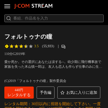
フォルトゥナの瞳
3.5
（55,933）
｜
110分
G
2019
年
愛か死か。その選択にあなたは涙する--。幼少期に飛行機事故で
家族を失った木山慎一郎は、友人も恋人も作らず仕事のみに生き
てきた。しかしある日、「死を目前にした人間が透けて見える能
出演：神木隆之介、有村架純、志尊淳、DAIGO、松井愛莉、北村
力」-フォルトゥナの瞳- を持っていることに気づき、生活が一変
有起哉、斉藤由貴、時任三郎
／
監督：三木孝浩
(C)2019「フォルトゥナの瞳」製作委員会
してしまう。自分の力に苦悩する日々の中、偶然入った携帯ショ
ップで桐生葵に出会う。
440円
予告編
お気に入りに追加
レンタルする
レンタル期間：30日以内に視聴を開始して下さい。一度