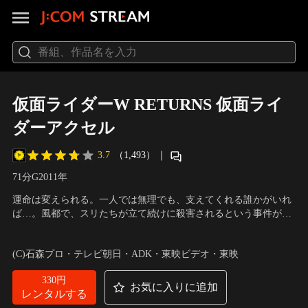
仮面ライダーW RETURNS 仮面ライ
ダーアクセル
3.7
（1,493）
｜
71分
G
2011
年
運命は変えられる。一人では無理でも、支えてくれる誰かがいれ
ば…。風都で、スリたちが立て続けに殺害されるという事件が発
生する。現場の状況から、犯人はドーパントである可能性が高い
出演：木ノ本嶺浩、山本ひかる、滝裕可里、なだぎ武、俊藤光利
と判断され、超常犯罪捜査課と集団スリ特別捜査班が合同捜査を
／
監督：坂本浩一
(C)石森プロ・テレビ朝日・ADK・東映ビデオ・東映
行うこととなる。照井竜の予想通り、コマンダー・ドーパントが
女スリの葛木葵の前に現れる…。
330円
お気に入りに追加
レンタルする