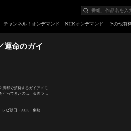
チャンネル！オンデマンド
NHKオンデマンド
その他有
oZ／運命のガイ
？風都で頻発するガイアメモ
を守ってきたのは、仮面ライ
勃発する。その事件とは、次
：坂本浩一
・テレビ朝日・ADK・東映