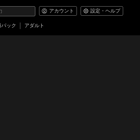
アカウント
設定・ヘルプ
料パック
アダルト