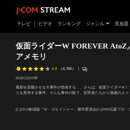
テレビ
ビデオ
ランキング
ジャンル
見放題
仮面ライダーW FOREVER At
アメモリ
4.0
（4,306）
｜
66分
G
2010
年
風都を震撼させる大事件が勃発する…。さらば、仮面ライダーW！
リを悪用する事件。そんな事件の陰で、犯罪者たちから風都の人々
ダーWと仮面ライダーアクセル。そんな風都を震撼させる大事件が
出演：桐山漣、菅田将暉、山本ひかる、木ノ本嶺浩、松岡充
／
監督
世代ガイアメモリが街中にばらまかれたのだ…。
(C)2010劇場版「W・ゴセイジャー」製作委員会(C)2009石森プロ