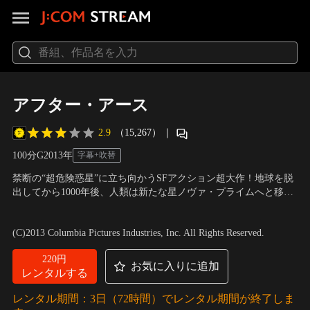
アフター・アース
2.9
（15,267）
｜
100分
G
2013
年
字幕+吹替
禁断の“超危険惑星”に立ち向かうSFアクション超大作！地球を脱
出してから1000年後、人類は新たな星ノヴァ・プライムへと移住
していた。伝説の戦士サイファと、息子キタイは宇宙への任務の
出演：ウィル・スミス、ジェイデン・スミス、ソフィー・オコネ
途中で小惑星嵐に見舞われ、ある惑星へ墜落。不時着した惑星
ドー、ゾーイ・クラヴィッツ
／
監督：M・ナイト・シャマラン
(C)2013 Columbia Pictures Industries, Inc. All Rights Reserved.
は、人類を殺すよう独自に進化した“地球”だった--。
220円
お気に入りに追加
レンタルする
レンタル期間：3日（72時間）でレンタル期間が終了しま