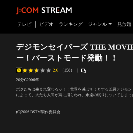
テレビ
ビデオ
ランキング
ジャンル
見放題
デジモンセイバーズ THE MOVI
ー！バーストモード発動！！
2.6
（158）
｜
20分
G
2006
年
ボクたちは生まれ変わるッ！！世界を滅ぼそうとする凶悪デジモン
によって、大たち人間が蔦に捕らわれ、永遠の眠りについてしまっ
た謎の美少女・リズムを救出したアグモンたちは、彼女とともに大
声の出演：保志総一朗、松野太紀、中井和哉、ゆかな、はなわ
の城へ向かう。だが、そこにはオーガモンとピピスモンが待ち構え
(C)2006 DSTM製作委員会