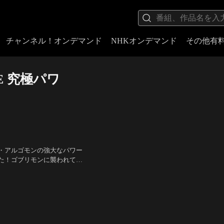
チャンネル！オンデマンド
NHKオンデマンド
その他有
E 究極パワ
・アルゴモンの強大なパワー
た！ゴブリモンに襲われてい
たちを救うため、アルゴモン
ていた！