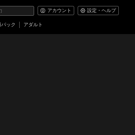
アカウント
設定・ヘルプ
料パック
アダルト