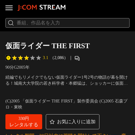
仮面ライダー THE FIRST
3.1
（2,086）
｜
90分
G
2005
年
続編でもリメイクでもない仮面ライダー1号2号の物語が幕を開け
る！城南大大学院の若き科学者・本郷猛は、ショッカーに仮面ラ
イダー1号へと改造され、その尖兵となっていたが、ふとしたき
出演：黄川田将也、高野八誠、小嶺麗奈、ウエンツ瑛士、宮内洋
っかけで猛としての自我を取り戻す。ショッカーは猛を裏切り者
／
監督：長石多可男
(C)2005 「仮面ライダー THE FIRST」製作委員会 (C)2005 石森プ
として彼の抹殺を目論み…。
ロ・東映
330円
お気に入りに追加
レンタルする